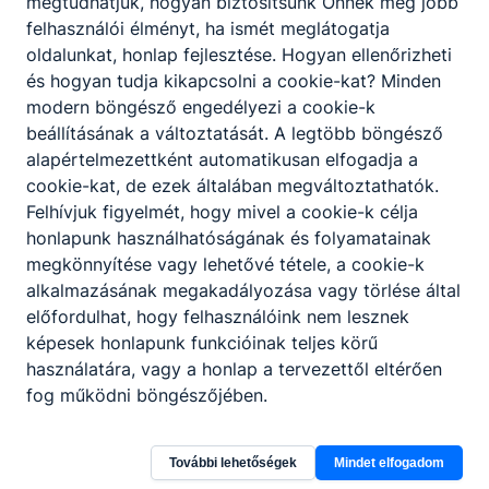
megtudhatjuk, hogyan biztosítsunk Önnek még jobb
Idén újra megrendezésre kerül a végzősök
felhasználói élményt, ha ismét meglátogatja
szalagtűző ünnepsége.
oldalunkat, honlap fejlesztése. Hogyan ellenőrizheti
és hogyan tudja kikapcsolni a cookie-kat? Minden
modern böngésző engedélyezi a cookie-k
beállításának a változtatását. A legtöbb böngésző
alapértelmezettként automatikusan elfogadja a
cookie-kat, de ezek általában megváltoztathatók.
Felhívjuk figyelmét, hogy mivel a cookie-k célja
honlapunk használhatóságának és folyamatainak
Partnereink
megkönnyítése vagy lehetővé tétele, a cookie-k
alkalmazásának megakadályozása vagy törlése által
előfordulhat, hogy felhasználóink nem lesznek
képesek honlapunk funkcióinak teljes körű
használatára, vagy a honlap a tervezettől eltérően
fog működni böngészőjében.
További lehetőségek
Mindet elfogadom