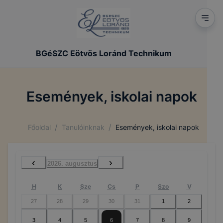
BGéSZC Eötvös Loránd Technikum
Események, iskolai napok
/
/
Főoldal
Tanulóinknak
Események, iskolai napok
‹
›
2026. augusztus
H
K
Sze
Cs
P
Szo
V
27
28
29
30
31
1
2
3
4
5
6
7
8
9