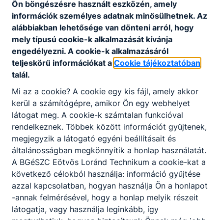
Ön böngészésre használt eszközén, amely
információk személyes adatnak minősülhetnek. Az
2022. március 11.
alábbiakban lehetősége van dönteni arról, hogy
mely típusú cookie-k alkalmazását kívánja
engedélyezni. A cookie-k alkalmazásáról
Időpont:
2022. márc. 11. 10:30
teljeskörű információkat a
Cookie tájékoztatóban
talál.
Iskolánk Ünnepi műsort szervez március 15.
tiszteletére
Mi az a cookie? A cookie egy kis fájl, amely akkor
kerül a számítógépre, amikor Ön egy webhelyet
Megjelenés alkalomhoz illően - fehér ing, kokárda
látogat meg. A cookie-k számtalan funkcióval
rendelkeznek. Többek között információt gyűjtenek,
megjegyzik a látogató egyéni beállításait és
általánosságban megkönnyítik a honlap használatát.
Szalagavató
ÜNNEPSÉG
A BGéSZC Eötvös Loránd Technikum a cookie-kat a
következő célokból használja: információ gyűjtése
2022. január 7.
azzal kapcsolatban, hogyan használja Ön a honlapot
-annak felmérésével, hogy a honlap melyik részeit
látogatja, vagy használja leginkább, így
Időpont:
2022. jan. 7. 17:00
- 2022. jan. 7. 19:00