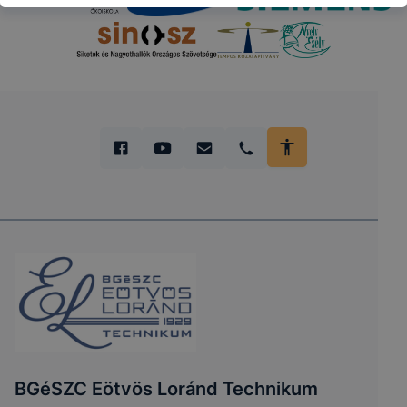
BGéSZC Eötvös Loránd Technikum