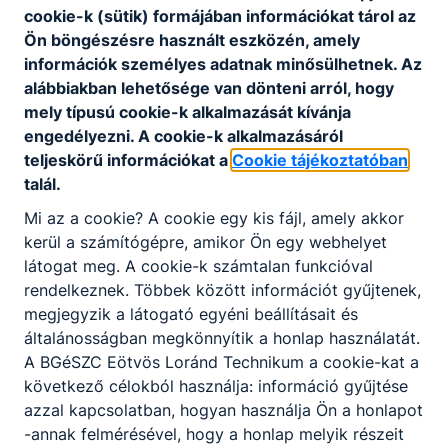
cookie-k (sütik) formájában információkat tárol az
KATEGÓRIÁK
Ön böngészésre használt eszközén, amely
információk személyes adatnak minősülhetnek. Az
alábbiakban lehetősége van dönteni arról, hogy
mely típusú cookie-k alkalmazását kívánja
Jelenleg nincsenek galériák feltöltve.
engedélyezni. A cookie-k alkalmazásáról
teljeskörű információkat a
Cookie tájékoztatóban
talál.
Mi az a cookie? A cookie egy kis fájl, amely akkor
kerül a számítógépre, amikor Ön egy webhelyet
látogat meg. A cookie-k számtalan funkcióval
rendelkeznek. Többek között információt gyűjtenek,
Partnereink
megjegyzik a látogató egyéni beállításait és
általánosságban megkönnyítik a honlap használatát.
A BGéSZC Eötvös Loránd Technikum a cookie-kat a
következő célokból használja: információ gyűjtése
azzal kapcsolatban, hogyan használja Ön a honlapot
-annak felmérésével, hogy a honlap melyik részeit