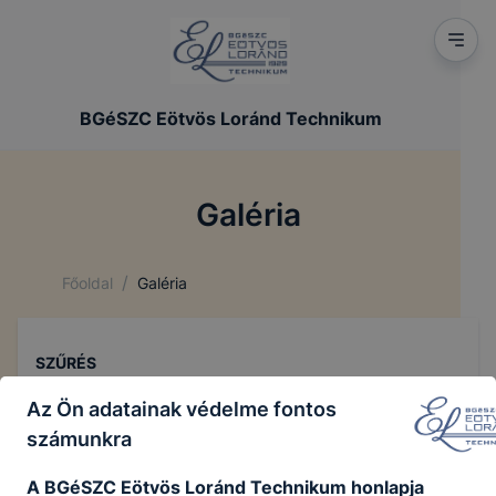
BGéSZC Eötvös Loránd Technikum
Galéria
/
Főoldal
Galéria
SZŰRÉS
Az Ön adatainak védelme fontos
számunkra
Összes
A BGéSZC Eötvös Loránd Technikum honlapja