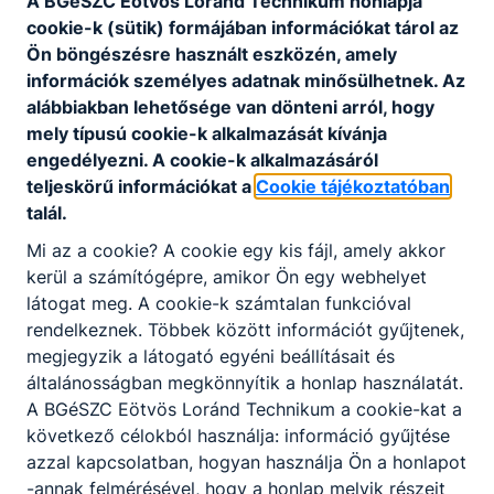
A BGéSZC Eötvös Loránd Technikum honlapja
Programkövetelmények alapján, szakképző
cookie-k (sütik) formájában információkat tárol az
intézmény és felnőttképző által egyaránt
Ön böngészésre használt eszközén, amely
szervezhető, jellemzően rövidebb időtartamú,
információk személyes adatnak minősülhetnek. Az
valamely szakmára ráépülő vagy egyéb speciális
alábbiakban lehetősége van dönteni arról, hogy
tartalmú szakmai képzés keretében
mely típusú cookie-k alkalmazását kívánja
megszerezhető – szakképesítések alkotják.
engedélyezni. A cookie-k alkalmazásáról
A szakmai képzés befejezése után a képzésben
teljeskörű információkat a
Cookie tájékoztatóban
részt vevő akkreditált vizsgaközpontban képesítő
talál.
vizsgát tehet.
Mi az a cookie? A cookie egy kis fájl, amely akkor
A sikeres képesítő vizsga eredményeként kiállított
kerül a számítógépre, amikor Ön egy webhelyet
képesítő bizonyítvány államilag elismert, önálló
látogat meg. A cookie-k számtalan funkcióval
végzettségi szintet nem biztosító szakképesítést
rendelkeznek. Többek között információt gyűjtenek,
tanúsít.
megjegyzik a látogató egyéni beállításait és
általánosságban megkönnyítik a honlap használatát.
Ingyenes képzéseinken az első képesítő vizsga
A BGéSZC Eötvös Loránd Technikum a cookie-kat a
letételéig térítésmentesen tanulhatnak azok, akik
következő célokból használja: információ gyűjtése
még nem rendelkeznek az új szakképzési
azzal kapcsolatban, hogyan használja Ön a honlapot
rendszerben szerzett szakképesítéssel.
-annak felmérésével, hogy a honlap melyik részeit