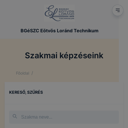
BGéSZC Eötvös Loránd Technikum
Szakmai képzéseink
/
Főoldal
KERESŐ, SZŰRÉS