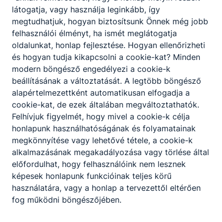
A szakképző intézmény szakmai programjában
látogatja, vagy használja leginkább, így
meghatározottak szerint, az intézmény
megtudhatjuk, hogyan biztosítsunk Önnek még jobb
igazgatójának döntése alapján lehetőség van a
felhasználói élményt, ha ismét meglátogatja
korábbi tanulmányok, megszerzett ismeretek és
oldalunkat, honlap fejlesztése. Hogyan ellenőrizheti
gyakorlat beszámítására, és ezáltal a képzési idő
és hogyan tudja kikapcsolni a cookie-kat? Minden
rövidítésére.
modern böngésző engedélyezi a cookie-k
beállításának a változtatását. A legtöbb böngésző
alapértelmezettként automatikusan elfogadja a
cookie-kat, de ezek általában megváltoztathatók.
Felhívjuk figyelmét, hogy mivel a cookie-k célja
honlapunk használhatóságának és folyamatainak
megkönnyítése vagy lehetővé tétele, a cookie-k
alkalmazásának megakadályozása vagy törlése által
Partnereink
előfordulhat, hogy felhasználóink nem lesznek
képesek honlapunk funkcióinak teljes körű
használatára, vagy a honlap a tervezettől eltérően
fog működni böngészőjében.