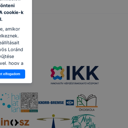
dönteni
 A cookie-k
l.
re, amikor
elkeznek.
llításait
vös Loránd
yűjtése
vel, hogy a
atjuk,
et elfogadom
eglátogatja
ikapcsolni a
ásának a
 elfogadja
t, hogy
k
 nem