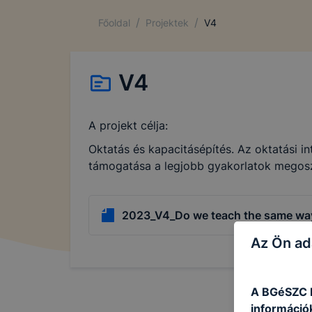
/
/
Főoldal
Projektek
V4
V4
A projekt célja:
Oktatás és kapacitásépítés. Az oktatási i
támogatása a legjobb gyakorlatok megos
2023_V4_Do we teach the same wa
Az Ön ad
A BGéSZC E
információ