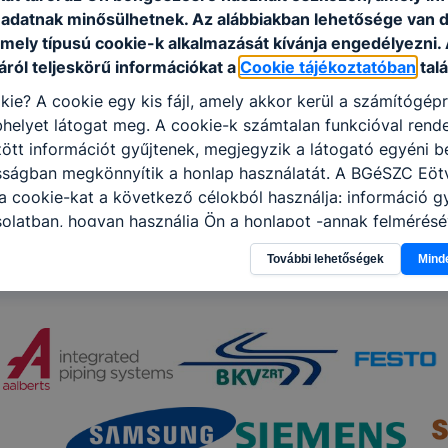
adatnak minősülhetnek. Az alábbiakban lehetősége van 
 mely típusú cookie-k alkalmazását kívánja engedélyezni.
ról teljeskörű információkat a
Cookie tájékoztatóban
talá
kie? A cookie egy kis fájl, amely akkor kerül a számítógép
helyet látogat meg. A cookie-k számtalan funkcióval rend
tt információt gyűjtenek, megjegyzik a látogató egyéni beá
osságban megkönnyítik a honlap használatát. A BGéSZC Eöt
 cookie-kat a következő célokból használja: információ g
olatban, hogyan használja Ön a honlapot -annak felmérésé
ik részeit látogatja, vagy használja leginkább, így megtudh
További lehetőségek
Mind
osítsunk Önnek még jobb felhasználói élményt, ha ismét m
 honlap fejlesztése. Hogyan ellenőrizheti és hogyan tudja k
? Minden modern böngésző engedélyezi a cookie-k beállít
át. A legtöbb böngésző alapértelmezettként automatikusan
t, de ezek általában megváltoztathatók. Felhívjuk figyelmé
kie-k célja honlapunk használhatóságának és folyamataina
ése vagy lehetővé tétele, a cookie-k alkalmazásának
zása vagy törlése által előfordulhat, hogy felhasználóink