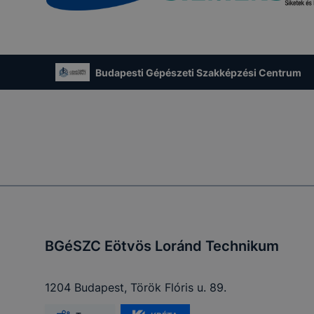
esek honlapunk funkcióinak teljes körű használatára, vagy
 eltérően fog működni böngészőjében.
Budapesti Gépészeti Szakképzési Centrum
BGéSZC Eötvös Loránd Technikum
1204 Budapest, Török Flóris u. 89.