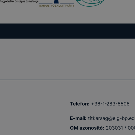
 a honlap a
Telefon:
+36-1-283-6506
E-mail:
titkarsag@elg-bp.ed
OM azonosító:
203031 / 00