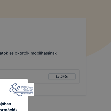
tatók és oktatók mobilitásának
Letöltés
ájában
formációk