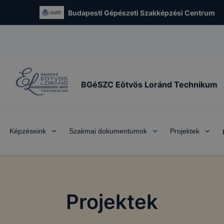
Budapesti Gépészeti Szakképzési Centrum
BGéSZC Eötvös Loránd Technikum
Képzéseink
Szakmai dokumentumok
Projektek
Projektek