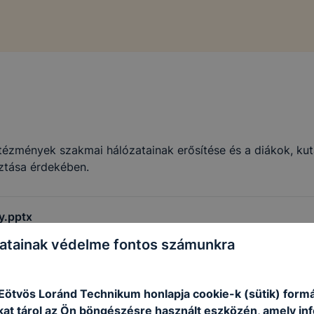
ntézmények szakmai hálózatainak erősítése és a diákok, ku
ztása érdekében.
y.pptx
atainak védelme fontos számunkra
ötvös Loránd Technikum honlapja cookie-k (sütik) form
kat tárol az Ön böngészésre használt eszközén, amely in