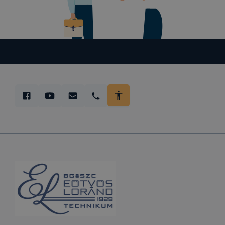
lesznek kép
tervezettől