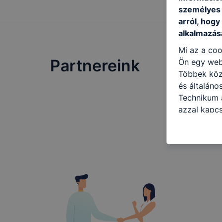
személyes 
arról, hogy
alkalmazásá
Mi az a coo
Partnereink
Ön egy web
Többek közö
és általán
Technikum a
azzal kapcs
honlap mely
hogyan bizt
oldalunkat,
cookie-kat
változtatás
a cookie-ka
mivel a coo
megkönnyít
megakadályo