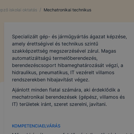
/
pző iskolai oktatás
Mechatronikai technikus
Specializált gép- és járműgyártás ágazat képzése,
amely érettségivel és technikus szintű
szakképzettség megszerzésével zárul. Magas
automatizáltságú termelőberendezés,
berendezéscsoport hibameghatározását végzi, a
hidraulikus, pneumatikus, IT vezérelt villamos
rendszerekben hibajavítást végez.
Ajánlott minden fiatal számára, aki érdeklődik a
mechatronikai berendezések (gépész, villamos és
IT) területek iránt, szeret szerelni, javítani.
KOMPETENCIAELVÁRÁS