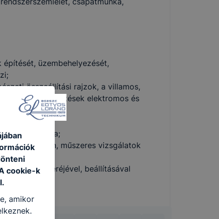
, rendszerszemlélet, csapatmunka,
 építését, üzembehelyezését,
zi;
zeti összeállítási rajzok, a villamos,
 alapján a berendezések elektromos és
okat elvégzi;
zerint beállítja;
ájában
ntáció alapján, műszeres vizsgálatok
formációk
dönteni
vításával, cseréjével, beállításával
 A cookie-k
l.
re, amikor
elkeznek.