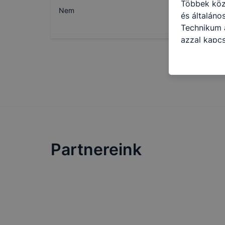
Többek közö
Nem
és általán
Technikum a
azzal kapcs
honlap mely
hogyan bizt
oldalunkat,
cookie-kat
változtatás
a cookie-ka
mivel a coo
megkönnyít
Partnereink
megakadályo
lesznek kép
tervezettől