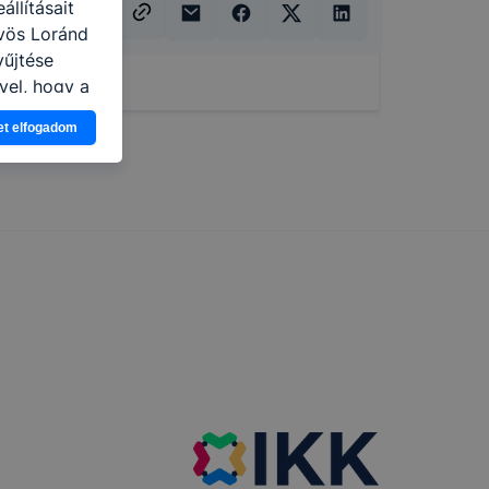
llításait
vös Loránd
yűjtése
vel, hogy a
atjuk,
et elfogadom
eglátogatja
ikapcsolni a
ásának a
 elfogadja
t, hogy
k
 nem
 a honlap a