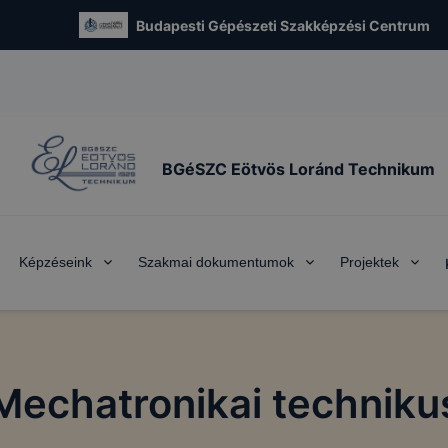
Budapesti Gépészeti Szakképzési Centrum
BGéSZC Eötvös Loránd Technikum
Képzéseink
Szakmai dokumentumok
Projektek
Mechatronikai techniku