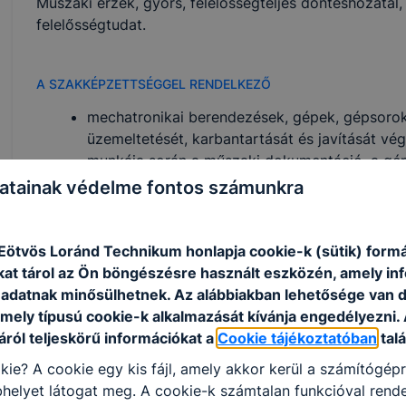
Műszaki érzék, gyors, felelősségteljes döntéshozatal
felelősségtudat.
A SZAKKÉPZETTSÉGGEL RENDELKEZŐ
mechatronikai berendezések, gépek, gépsorok
üzemeltetését, karbantartását és javítását vég
munkája során a műszaki dokumentáció, a gépés
pneumatikus és hidraulikus kapcsolási rajzok
atainak védelme fontos számunkra
gépészeti részeit építi össze;
a zavartalan üzemvitelhez szükséges beállítás
feltölti a vezérlőprogramokat, azokat szükség s
ötvös Loránd Technikum honlapja cookie-k (sütik) form
üzemzavar esetén a rendelkezésre álló dokume
kat tárol az Ön böngészésre használt eszközén, amely in
segítségével hibabehatárolást végez;
adatnak minősülhetnek. Az alábbiakban lehetősége van 
a szükséges alkatrészek, alkatrészcsoportok, ja
 mely típusú cookie-k alkalmazását kívánja engedélyezni.
elhárítja az üzemzavarokat.
ról teljeskörű információkat a
Cookie tájékoztatóban
talá
kie? A cookie egy kis fájl, amely akkor kerül a számítógép
helyet látogat meg. A cookie-k számtalan funkcióval rend