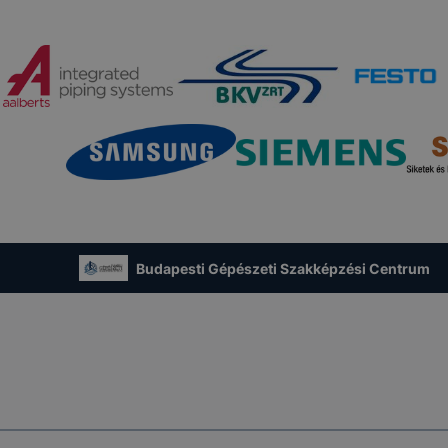
Budapesti Gépészeti Szakképzési Centrum