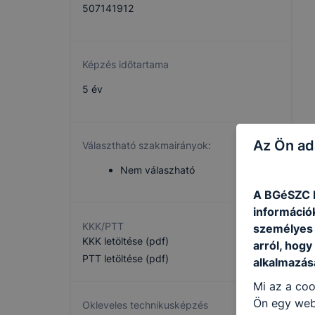
507141912
Képzés időtartama
5 év
Az Ön ad
Választható szakmairányok:
Nem válaszható
A BGéSZC E
információ
KKK/PTT
személyes 
KKK letöltése (pdf)
arról, hogy
PTT letöltése (pdf)
alkalmazásá
Mi az a coo
Ön egy web
Okleveles technikusképzés