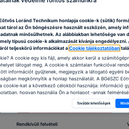
atainak védelme fontos számunkra
ötvös Loránd Technikum honlapja cookie-k (sütik) form
kat tárol az Ön böngészésre használt eszközén, amely in
adatnak minősülhetnek. Az alábbiakban lehetősége van 
 mely típusú cookie-k alkalmazását kívánja engedélyezni.
ról teljeskörű információkat a
Cookie tájékoztatóban
talá
kie? A cookie egy kis fájl, amely akkor kerül a számítógép
helyet látogat meg. A cookie-k számtalan funkcióval rend
tt információt gyűjtenek, megjegyzik a látogató egyéni beá
osságban megkönnyítik a honlap használatát. A BGéSZC Eöt
 cookie-kat a következő célokból használja: információ g
olatban, hogyan használja Ön a honlapot -annak felmérésé
ik részeit látogatja, vagy használja leginkább, így megtudh
További lehetőségek
Mind
osítsunk Önnek még jobb felhasználói élményt, ha ismét m
 honlap fejlesztése. Hogyan ellenőrizheti és hogyan tudja k
? Minden modern böngésző engedélyezi a cookie-k beállít
Rendkívüli felvételi
át. A legtöbb böngésző alapértelmezettként automatikusan