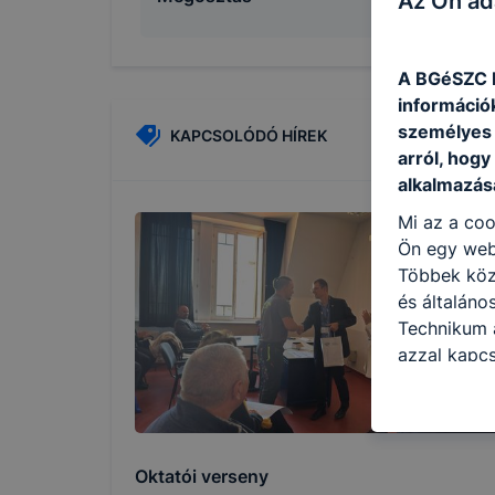
Az Ön ad
A BGéSZC E
információ
személyes 
KAPCSOLÓDÓ HÍREK
arról, hogy
alkalmazásá
Mi az a coo
Ön egy web
Többek közö
és általán
Technikum a
azzal kapcs
honlap mely
hogyan bizt
oldalunkat,
cookie-kat
Oktatói verseny
változtatás