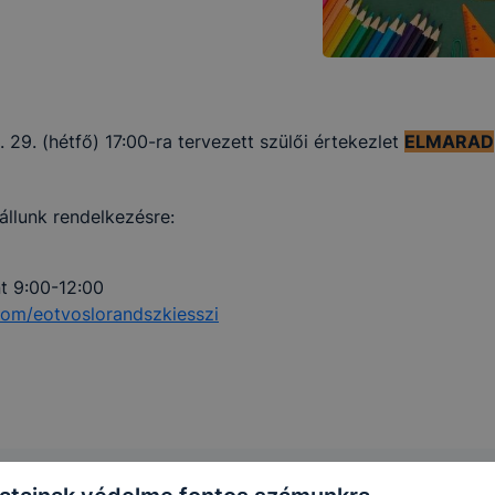
. 29. (hétfő) 17:00-ra tervezett szülői értekezlet
ELMARAD
llunk rendelkezésre:
t 9:00-12:00
om/eotvoslorandszkiesszi