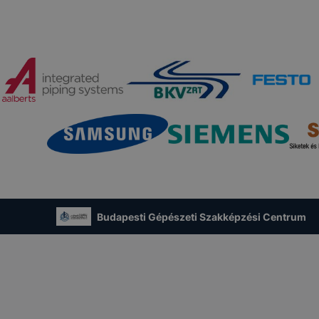
Budapesti Gépészeti Szakképzési Centrum