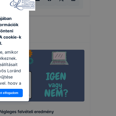
ájában
formációk
dönteni
 A cookie-k
l.
re, amikor
elkeznek.
llításait
vös Loránd
yűjtése
vel, hogy a
atjuk,
et elfogadom
eglátogatja
ikapcsolni a
ásának a
Végleges felvételi eredmény
 elfogadja