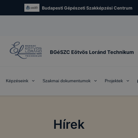
Budapesti Gépészeti Szakképzési Centrum
BGéSZC Eötvös Loránd Technikum
Képzéseink
Szakmai dokumentumok
Projektek
Hírek