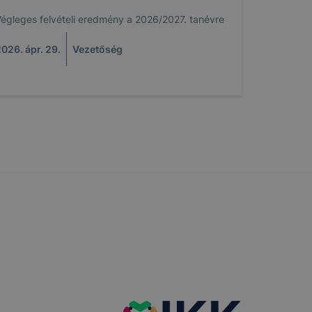
t, hogy
égleges felvételi eredmény a 2026/2027. tanévre
k
026. ápr. 29.
Vezetőség
 nem
 a honlap a