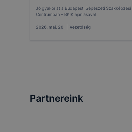
a cookie-ka
Jó gyakorlat a Budapesti Gépészeti Szakképzési
mivel a coo
Centrumban – BKIK ajánlásával
megkönnyít
megakadályo
2026. máj. 20.
Vezetőség
lesznek kép
tervezettől
Partnereink