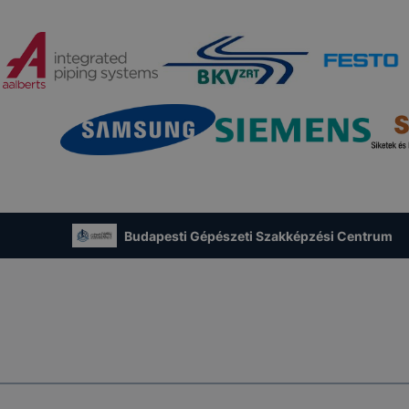
Budapesti Gépészeti Szakképzési Centrum