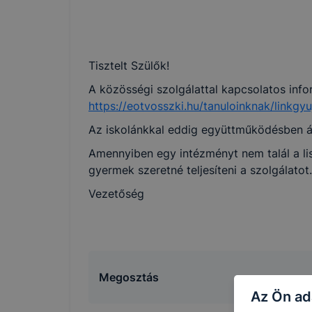
Tisztelt Szülők!
A közösségi szolgálattal kapcsolatos inf
https://eotvosszki.hu/tanuloinknak/linkgy
Az iskolánkkal eddig együttműködésben ál
Amennyiben egy intézményt nem talál a lis
gyermek szeretné teljesíteni a szolgálatot.
Vezetőség
Megosztás
Az Ön ad