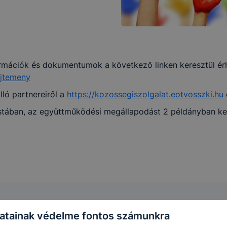
ormációk és dokumentumok a következő linken keresztül érh
ujtemeny
ló partnereiről a
https://kozossegiszolgalat.eotvosszki.hu
tában, az együttműködési megállapodást 2 példányban kell 
atainak védelme fontos számunkra