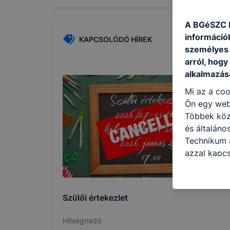
A BGéSZC E
információ
KAPCSOLÓDÓ HÍREK
személyes 
arról, hogy
alkalmazásá
Mi az a coo
Ön egy web
Többek közö
és általán
Technikum a
azzal kapcs
honlap mely
hogyan bizt
oldalunkat,
Szülői értekezlet
cookie-kat
változtatás
Hőségriadó
a cookie-ka