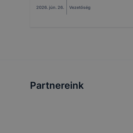
mivel a coo
2026. jún. 26.
Vezetőség
megkönnyít
megakadályo
lesznek kép
tervezettől
Partnereink