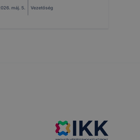
k
026. máj. 5.
Vezetőség
 nem
 a honlap a