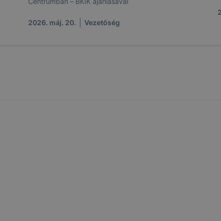
Centrumban – BKIK ajánlásával
kie-k célja honlapunk használhatóságának és folyamataina
2
ése vagy lehetővé tétele, a cookie-k alkalmazásának
2026. máj. 20.
Vezetőség
zása vagy törlése által előfordulhat, hogy felhasználóink
esek honlapunk funkcióinak teljes körű használatára, vagy
 eltérően fog működni böngészőjében.