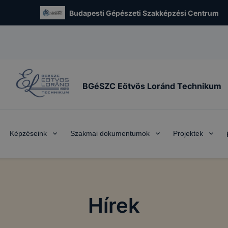
Budapesti Gépészeti Szakképzési Centrum
BGéSZC Eötvös Loránd Technikum
Képzéseink
Szakmai dokumentumok
Projektek
Hírek