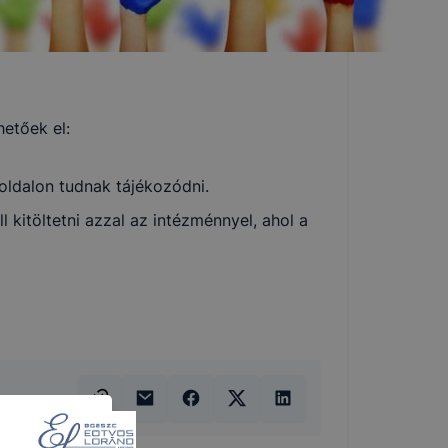
etőek el:
oldalon tudnak tájékozódni.
kitöltetni azzal az intézménnyel, ahol a