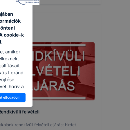
ájában
formációk
dönteni
 A cookie-k
l.
re, amikor
elkeznek.
llításait
vös Loránd
yűjtése
vel, hogy a
atjuk,
et elfogadom
eglátogatja
ikapcsolni a
endkívüli felvételi
ásának a
 elfogadja
skolánk rendkívüli felvételi eljárást hirdet.
t, hogy