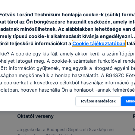
ötvös Loránd Technikum honlapja cookie-k (sütik) form
kat tárol az Ön böngészésre használt eszközén, amely in
adatnak minősülhetnek. Az alábbiakban lehetősége van 
 mely típusú cookie-k alkalmazását kívánja engedélyezni.
ról teljeskörű információkat a
Cookie tájékoztatóban
talá
kie? A cookie egy kis fájl, amely akkor kerül a számítógép
helyet látogat meg. A cookie-k számtalan funkcióval rend
tt információt gyűjtenek, megjegyzik a látogató egyéni beá
osságban megkönnyítik a honlap használatát. A BGéSZC Eöt
 cookie-kat a következő célokból használja: információ g
olatban, hogyan használja Ön a honlapot -annak felmérésé
ik részeit látogatja, vagy használja leginkább, így megtudh
További lehetőségek
Mind
osítsunk Önnek még jobb felhasználói élményt, ha ismét m
 honlap fejlesztése. Hogyan ellenőrizheti és hogyan tudja k
Oktatói verseny
R
? Minden modern böngésző engedélyezi a cookie-k beállít
át. A legtöbb böngésző alapértelmezettként automatikusan
Jó gyakorlat a Budapesti Gépészeti Szakképzési
I
t, de ezek általában megváltoztathatók. Felhívjuk figyelmé